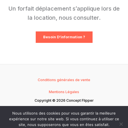
Un forfait déplacement s’applique lors de
la location, nous consulter.
Besoin D’information ?
Conditions générales de vente
Mentions Légales
Copyright © 2026 Concept Flipper
Politique de confidentialité
Nous utilisons des cookies pour vous garantir la meilleure
expérience sur notre site web. Si vous continuez à utiliser ce
site, nous supposerons que vous en êtes satisfait.