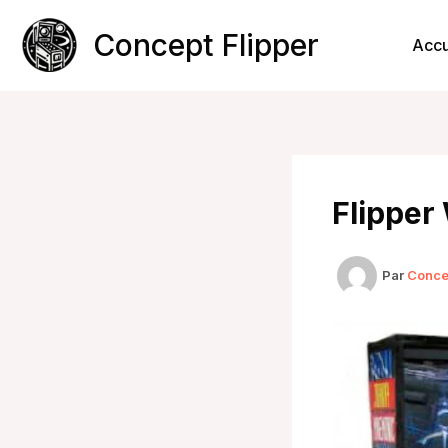
Aller
au
Concept Flipper
Accu
contenu
Flippe
Par
Conce