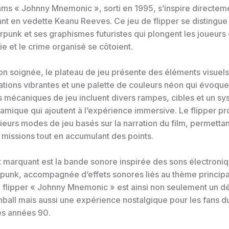
iams « Johnny Mnemonic », sorti en 1995, s’inspire directeme
t en vedette Keanu Reeves. Ce jeu de flipper se distingue
unk et ses graphismes futuristes qui plongent les joueurs 
ie et le crime organisé se côtoient.
n soignée, le plateau de jeu présente des éléments visuels t
rations vibrantes et une palette de couleurs néon qui évoque
s mécaniques de jeu incluent divers rampes, cibles et un s
amique qui ajoutent à l’expérience immersive. Le flipper p
eurs modes de jeu basés sur la narration du film, permettan
 missions tout en accumulant des points.
t marquant est la bande sonore inspirée des sons électroni
punk, accompagnée d’effets sonores liés au thème principal
 flipper « Johnny Mnemonic » est ainsi non seulement un dé
ball mais aussi une expérience nostalgique pour les fans du 
es années 90.