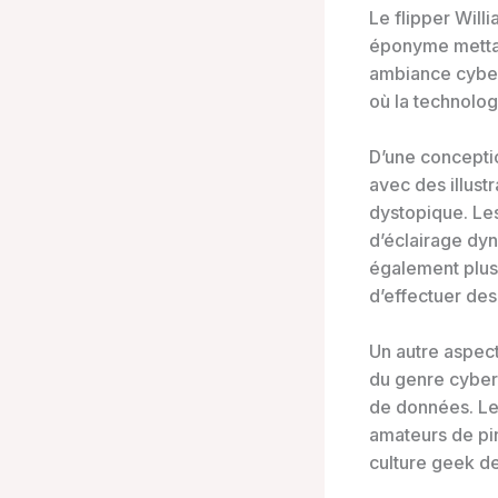
Le flipper Will
éponyme mettan
ambiance cyberp
où la technolog
D’une conceptio
avec des illust
dystopique. Le
d’éclairage dyn
également plusi
d’effectuer des
Un autre aspec
du genre cyber
de données. Le
amateurs de pin
culture geek d