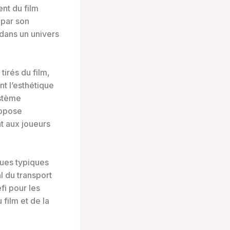
nt du film
 par son
dans un univers
irés du film,
nt l’esthétique
ystème
ropose
t aux joueurs
ques typiques
 du transport
fi pour les
film et de la