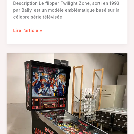
Description Le flipper Twilight Zone, sorti en 1993
par Bally, est un modèle emblématique basé sur la
célèbre série télévisée
Flipper
Lire l’article »
Bally
Twilight
Zone